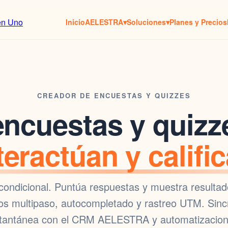
Inicio
AELESTRA
▾
Soluciones
▾
Planes y Precios
CREADOR DE ENCUESTAS Y QUIZZES
encuestas
y quizz
teractúan y califi
 condicional. Puntúa respuestas y muestra resulta
lujos multipaso, autocompletado y rastreo UTM. Sinc
stantánea con el
CRM AELESTRA
y
automatizacio