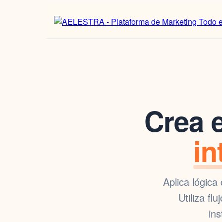
Crea
in
Aplica lógica
Utiliza f
in