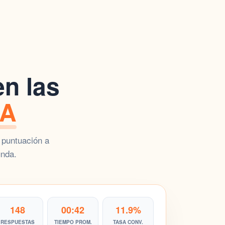
en las
RA
 puntuación a
unda.
148
00:42
11.9%
RESPUESTAS
TIEMPO PROM.
TASA CONV.