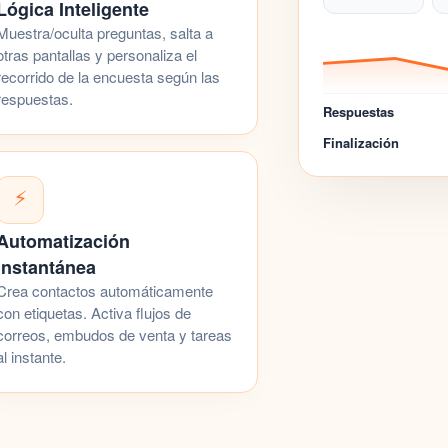
Lógica Inteligente
Muestra/oculta preguntas, salta a
otras pantallas y personaliza el
recorrido de la
encuesta
según las
respuestas.
Respuestas
Finalización
⚡
Automatización
Instantánea
Crea contactos automáticamente
con etiquetas. Activa
flujos de
correos
, embudos de venta y tareas
al instante.