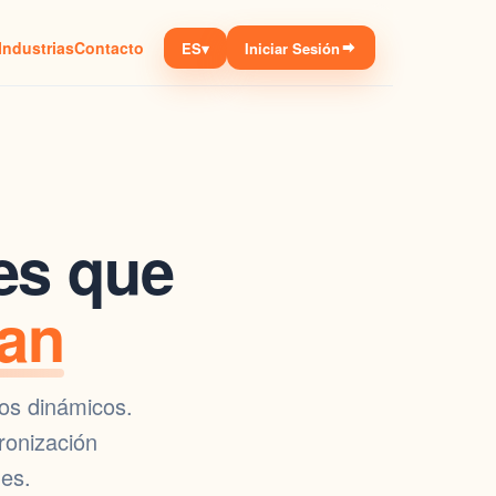
Industrias
Contacto
ES
▾
Iniciar Sesión
es que
can
dos dinámicos.
ronización
nes
.