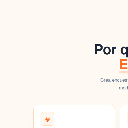
Por q
E
Crea encuest
medi
🧠