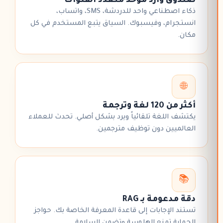
صندوق وارد موحد متعدد القنوات
ذكاء اصطناعي واحد للدردشة، SMS، واتساب،
انستجرام، وفيسبوك. السياق يتبع المستخدم في كل
مكان.
🌐
أكثر من 120 لغة وترجمة
يكتشف اللغة تلقائياً ويرد بشكل أصلي. تحدث للعملاء
العالميين دون توظيف مترجمين.
📚
دقة مدعومة بـ RAG
تستند الإجابات إلى
قاعدة المعرفة
الخاصة بك. حواجز
الحماية تمنع الهلوسة وتضمن السلامة.