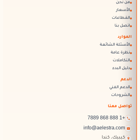
النماذج
من نحن
الرد الآلي
الاستبيانات
الأسعار
الاشتراكات والعضويات
القطاعات
المحادثة المباشرة
اتصل بنا
تحسين محركات البحث
الموارد
إدارة السمعة
الأسئلة الشائعة
المدونات
نظرة عامة
التكاملات
دليل البدء
الدعم
الدعم الفني
الشروحات
تواصل معنا
+1 888 868 7889
info@aelestra.com
كيبيك
،
كندا