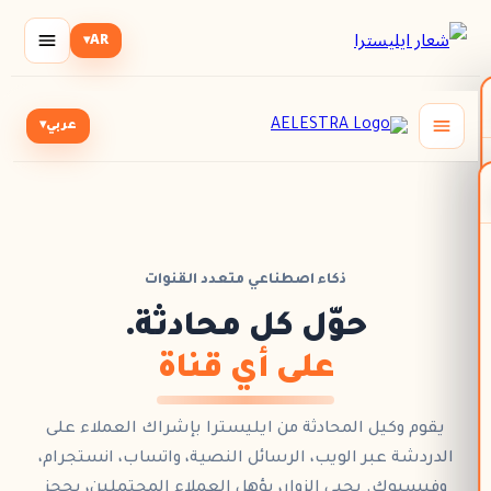
▾
AR
عربي
▾
ذكاء اصطناعي متعدد القنوات
حوّل كل محادثة.
على أي قناة
يقوم
وكيل المحادثة
من
ايليسترا
بإشراك العملاء على
الدردشة عبر الويب
، الرسائل النصية، واتساب، انستجرام،
وفيسبوك. يحيي الزوار، يؤهل العملاء المحتملين،
يحجز