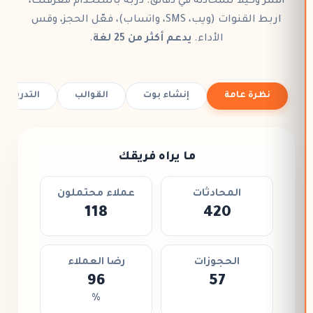
انشر
وكيلاً للمحادثة
في دقائق. دربه باستخدام
معرفتك
،
اربط القنوات (ويب، SMS، واتساب)، فعّل
الحجز
، وقس
الأداء.
يدعم أكثر من 25 لغة
.
نظرة عامة
إنشاء بوت
القوالب
التدريب
ما يراه فريقك
المحادثات
عملاء محتملون
118
420
الحجوزات
رضا العملاء
96
57
%