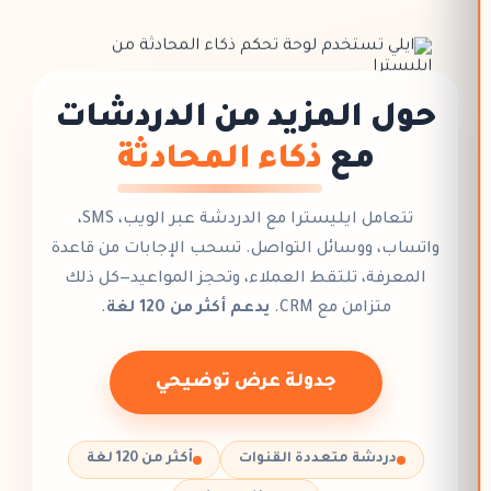
حول المزيد من الدردشات
مع
ذكاء المحادثة
تتعامل
ايليسترا
مع
الدردشة عبر الويب
، SMS،
واتساب، ووسائل التواصل. تسحب الإجابات من
قاعدة
المعرفة
، تلتقط العملاء، و
تحجز المواعيد
—كل ذلك
متزامن مع CRM.
يدعم أكثر من 120 لغة
.
جدولة عرض توضيحي
دردشة متعددة القنوات
أكثر من 120 لغة