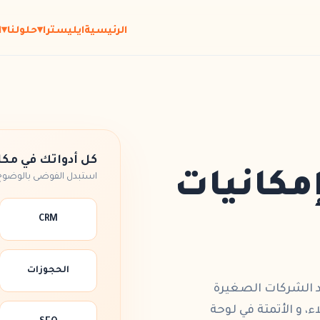
الرئيسية
ايليسترا
▾
حلولنا
▾
ا
كل أدواتك في مكا
إمكانيات
استبدل الفوضى بالوضوح
CRM
الحجوزات
د
الشركات الصغيرة
اء
، و
الأتمتة
في لوحة