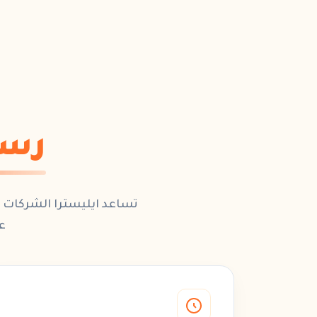
رسا
تساعد
ايليسترا
الشركات ع
ع