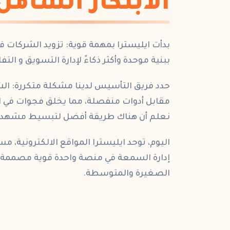
الابتكار الشامل
بدأت
ايليسترا
بمهمة قوية: تزويد
الشركات
في
ببنية موحدة وأكثر ذكاءً لإدارة
التسويق
و
التف
حدد فريق التأسيس لدينا مشكلة متكررة: الش
مقابل
أدوات
منفصلة، مما يخلق فجوات في الب
نعلم أن هناك طريقة أفضل لتبسيط مشهد
اليوم، توحد
ايليسترا
المواقع الالكترونية
،
مسا
إدارة السمعة
في
منصة
واحدة قوية مصممة
الصغيرة والمتوسطة
.