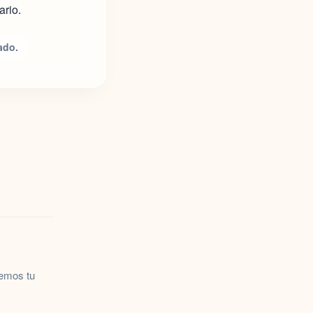
ario.
ado.
remos tu