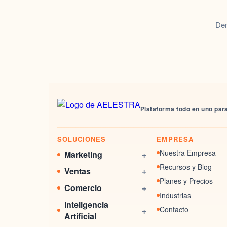
Den
Plataforma todo en uno para
SOLUCIONES
EMPRESA
Nuestra Empresa
Marketing
+
Gestión de Redes
Recursos y Blog
Ventas
+
Sociales
Planes y Precios
CRM Integrado
Comercio
+
Email Marketing
Industrias
Sistema de Reservas
Tiendas Ecommerce
Inteligencia
Automatizaciones
Contacto
+
Fidelización de Clientes
Facturación Digital
Artificial
Sitios Web