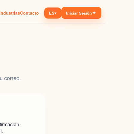
Industrias
Contacto
ES
▾
Iniciar Sesión
u correo.
firmación.
l.