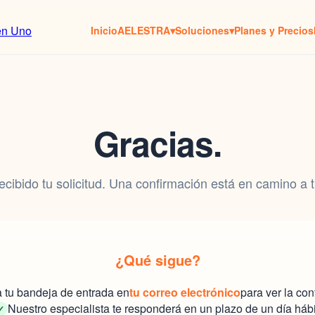
Inicio
AELESTRA
▾
Soluciones
▾
Planes y Precios
Gracias.
cibido tu solicitud. Una confirmación está en camino a t
¿Qué sigue?
 tu bandeja de entrada en
tu correo electrónico
para ver la con
Nuestro especialista te responderá en un plazo de un día hábi