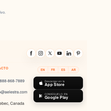
ivo.
ACTO
EN
FR
ES
AR
 888-868-7889
Descargar en la
App Store
fo@aelestra.com
CONSÍGUELO EN
Google Play
ebec
,
Canada