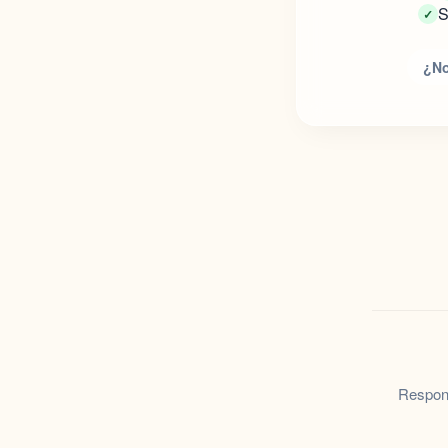
S
¿No
Respond